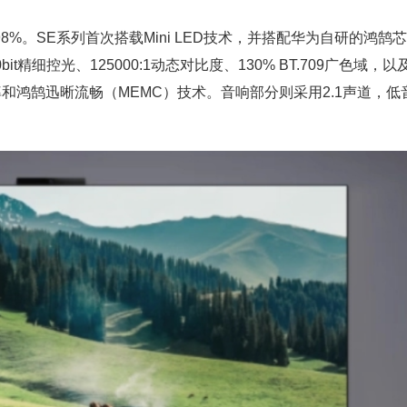
%。SE系列首次搭载Mini LED技术，并搭配华为自研的鸿鹄
t精细控光、125000:1动态对比度、130% BT.709广色域，以
率和鸿鹄迅晰流畅（MEMC）技术。音响部分则采用2.1声道，低