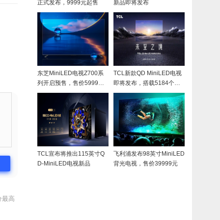
正式发布，9999元起售
新品即将发布
东芝MiniLED电视Z700系
TCL新款QD MiniLED电视
列开启预售，售价5999元
即将发布，搭载5184个背
起
光分区
TCL宣布将推出115英寸Q
飞利浦发布98英寸MiniLED
D-MiniLED电视新品
背光电视，售价39999元
分最高