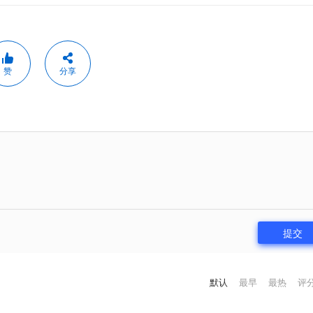
赞
分享
提交
默认
最早
最热
评