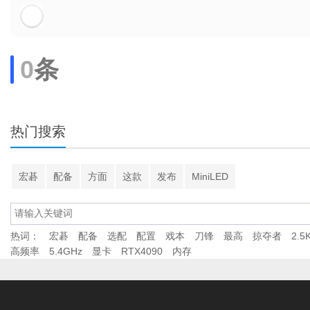
0
条
热门搜索
宏碁
配备
方面
这款
发布
MiniLED
热词：
宏碁
配备
选配
配置
戏本
刀锋
最高
掠夺者
2.5
高频率
5.4GHz
显卡
RTX4090
内存