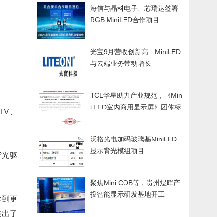
海信与晶科电子、芯瑞达签署
RGB MiniLED合作项目
光宝9月营收创新高 MiniLED
与云端业务带动增长
TCL华星助力产业规范，《Min
i LED室内商用显示屏》团体标
TV、
准重磅发布
沃格光电加码玻璃基MiniLED
显示背光模组项目
背光驱
聚焦Mini COB等，贵州煜晖产
投智能显示研发基地开工
达到更
推出了