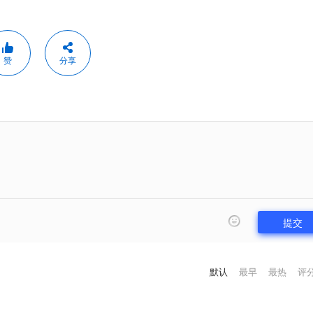
赞
分享
提交
默认
最早
最热
评