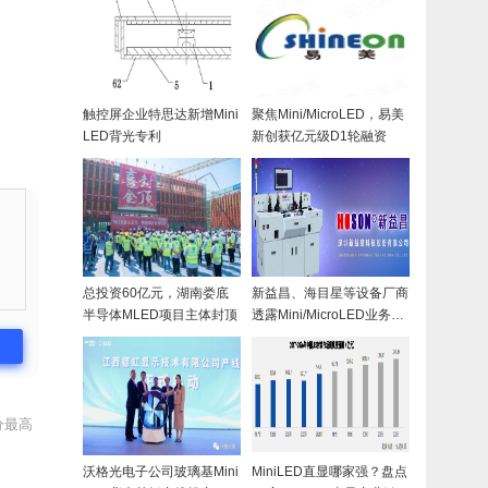
触控屏企业特思达新增Mini
聚焦Mini/MicroLED，易美
LED背光专利
新创获亿元级D1轮融资
总投资60亿元，湖南娄底
新益昌、海目星等设备厂商
半导体MLED项目主体封顶
透露Mini/MicroLED业务近
况
分最高
沃格光电子公司玻璃基Mini
MiniLED直显哪家强？盘点