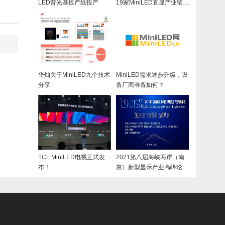
LED背光基板产线投产
19家MiniLED直显产业链上
市企业
华灿关于MiniLED九个技术
MiniLED需求逐步升级，设
分享
备厂商准备如何？
TCL MiniLED电视正式发
2021第八届海峡两岸（南
布！
京）新型显示产业高峰论坛
成功举办