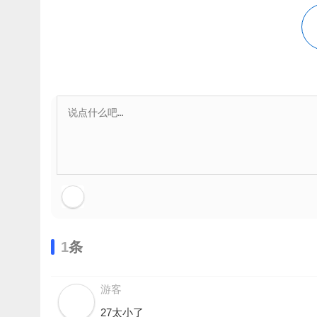
1
条
游客
27太小了