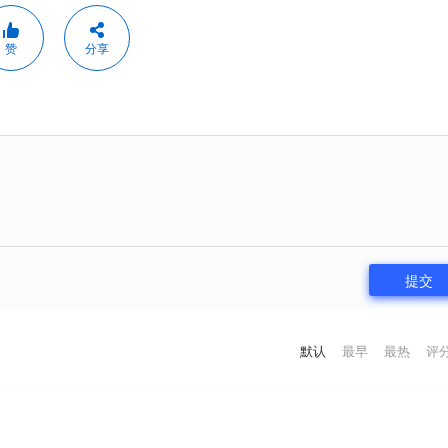
赞
分享
提交
默认
最早
最热
评