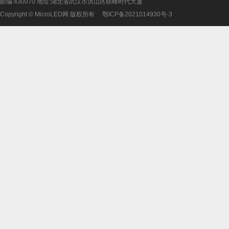
邮编:430070 地址:湖北省武汉市洪山区联峰时代大厦
Copyright © MicroLED网 版权所有
鄂ICP备2021014930号-3