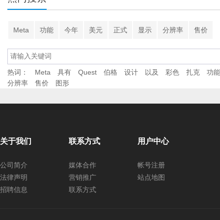
Meta
功能
今年
美元
正式
显示
分辨率
售价
热词：
Meta
具有
Quest
伯格
设计
以及
彩色
扎克
功
分辨率
售价
图形
关于我们
联系方式
用户中心
公司简介
媒体合作
帐号注册
法律声明
营销推广
站点地图
招聘信息
联系方式