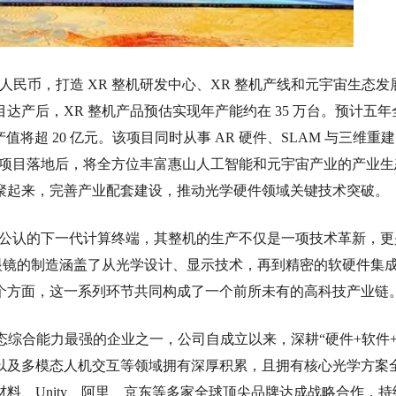
元人民币，打造 XR 整机研发中心、XR 整机产线和元宇宙生态发
达产后，XR 整机产品预估实现年产能约在 35 万台。预计五年
产值将超 20 亿元。该项目同时从事 AR 硬件、SLAM 与三维重
作。项目落地后，将全方位丰富惠山人工智能和元宇宙产业的产业生
聚起来，完善产业配套建设，推动光学硬件领域关键技术突破。
行业公认的下一代计算终端，其整机的生产不仅是一项技术革新，更
眼镜的制造涵盖了从光学设计、显示技术，再到精密的软硬件集
个方面，这一系列环节共同构成了一个前所未有的高科技产业链
及生态综合能力最强的企业之一，公司自成立以来，深耕“硬件+软件
模型以及多模态人机交互等领域拥有深厚积累，且拥有核心光学方案
料、Unity、阿里、京东等多家全球顶尖品牌达成战略合作，持