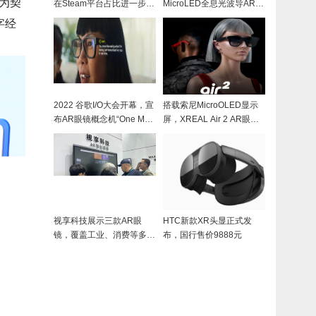
目为契
在Steam平台占比进一步提
MicroLED全息光波导AR眼
升
镜！
字经
2022 谷歌I/O大会开幕，宣
搭载索尼MicroOLED显示
布AR眼镜概念机“One Mor
屏，XREAL Air 2 AR眼镜
e Thing”
发布
视享科技展示三款AR眼
HTC新款XR头显正式发
镜，覆盖工业、消费等多个
布，国行售价9888元
场景