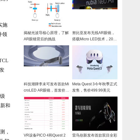
实施
揭秘光波导核心原理，了解
努比亚发布无线AR眼镜，
件领
AR眼镜背后的挑战
搭载Micro LED技术，2023
MWC上海 | 莫界携手中兴
共同打造
CL
发
科技潮牌李未可发布首款Mi
Meta Quest 3今年秋季正式
croLED AR眼镜，首发价2
发售，售价499.99美元
费级
999元起
革新和
预测，
VR设备PICO 4和Quest 2
雷鸟创新发布首款双目全彩