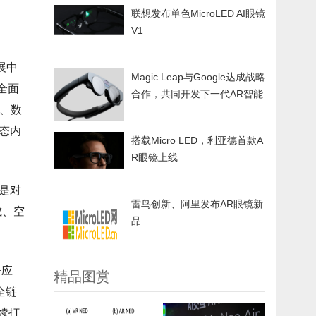
联想发布单色MicroLED AI眼镜
V1
展中
Magic Leap与Google达成战略
全面
合作，共同开发下一代AR智能
建、数
眼镜
态内
搭载Micro LED，利亚德首款A
R眼镜上线
是对
雷鸟创新、阿里发布AR眼镜新
成、空
品
。
+应
精品图赏
全链
续打