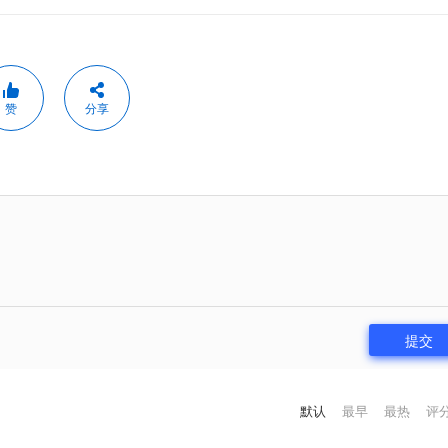
赞
分享
提交
默认
最早
最热
评