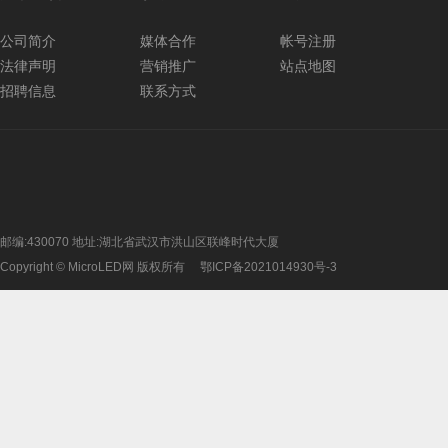
公司简介
媒体合作
帐号注册
法律声明
营销推广
站点地图
招聘信息
联系方式
邮编:430070 地址:湖北省武汉市洪山区联峰时代大厦
Copyright © MicroLED网 版权所有
鄂ICP备2021014930号-3