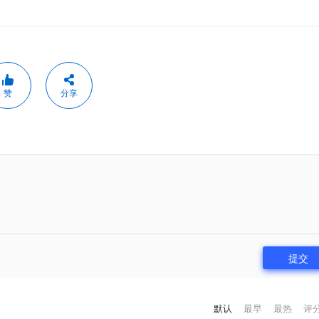
赞
分享
提交
默认
最早
最热
评