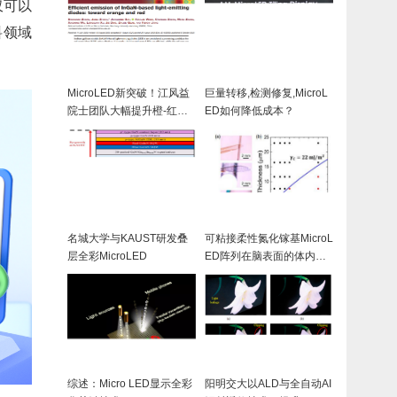
仅可以
料领域
MicroLED新突破！江风益
巨量转移,检测修复,MicroL
院士团队大幅提升橙-红光L
ED如何降低成本？
ED发光性能
名城大学与KAUST研发叠
可粘接柔性氮化镓基MicroL
层全彩MicroLED
ED阵列在脑表面的体内光
遗传刺激
综述：Micro LED显示全彩
阳明交大以ALD与全自动AI